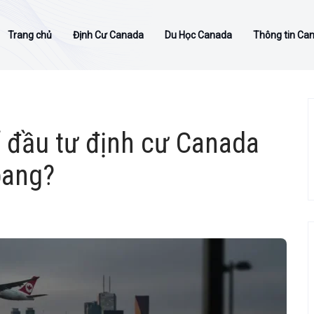
Trang chủ
Định Cư Canada
Du Học Canada
Thông tin Ca
ể đầu tư định cư Canada
bang?