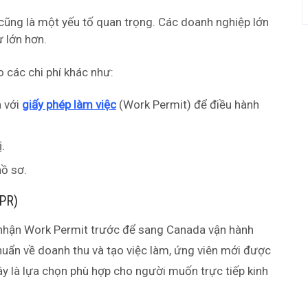
ũng là một yếu tố quan trọng. Các doanh nghiệp lớn
 lớn hơn.
o các chi phí khác như:
a với
giấy phép làm việc
(Work Permit) để điều hành
.
hồ sơ.
(PR)
nhận Work Permit trước để sang Canada vận hành
huẩn về doanh thu và tạo việc làm, ứng viên mới được
ây là lựa chọn phù hợp cho người muốn trực tiếp kinh