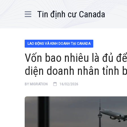
Tin định cư Canada
LAO ĐỘNG VÀ KINH DOANH TẠI CANADA
Vốn bao nhiêu là đủ đ
diện doanh nhân tỉnh 
BY
MIGRATION
16/02/2026