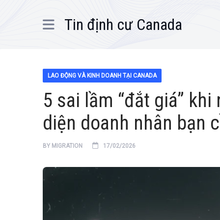
Tin định cư Canada
LAO ĐỘNG VÀ KINH DOANH TẠI CANADA
5 sai lầm “đắt giá” kh
diện doanh nhân bạn c
BY
MIGRATION
17/02/2026