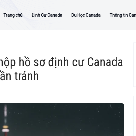
Trang chủ
Định Cư Canada
Du Học Canada
Thông tin Ca
i nộp hồ sơ định cư Canada
ần tránh