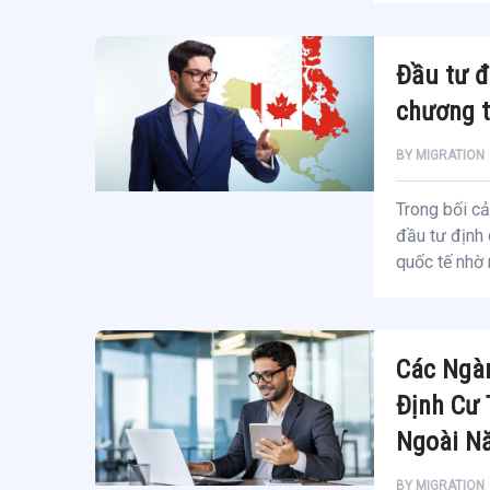
Đầu tư đ
chương t
BY
MIGRATION
Trong bối cả
đầu tư định 
quốc tế nhờ 
Các Ngà
Định Cư
Ngoài N
BY
MIGRATION