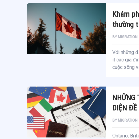
Khám phá
thường 
BY
MIGRATION
Với những đ
ít các gia đ
cuộc sống và
NHỮNG T
DIỆN ĐỀ
BY
MIGRATION
Ontario, Bri