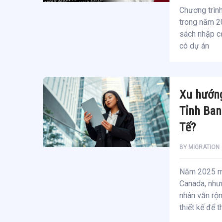
Chương trình
trong năm 2
sách nhập cư
có dự án
Xu hướng
Tỉnh Ba
Tế?
BY
MIGRATION
Năm 2025 ma
Canada, như
nhân vẫn rộn
thiết kế để 