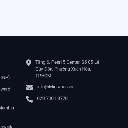
Tầng 6, Pearl 5 Center, Số 05 Lê
Qúy Đôn, Phường Xuân Hòa,
TP.HCM
OINP)
info@Migration.vn
dward
028 7301 8778
olumbia
nswick