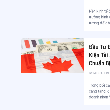
Nền kinh tế 
trường kinh 
tưởng để đầu
Đầu Tư Đ
Kiện Tài
Chuẩn B
BY
MIGRATION
Trong bối cả
càng tăng, đ
doanh nhân V