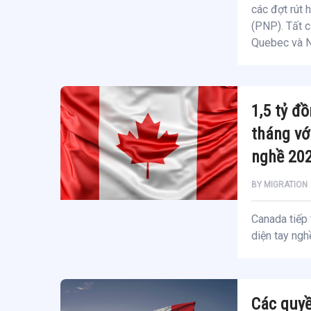
các đợt rút 
(PNP). Tất c
Quebec và N
1,5 tỷ đ
tháng vớ
nghề 20
BY
MIGRATION
Canada tiếp 
diện tay nghề
Các quyề