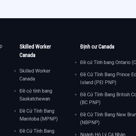
ợp
Skilled Worker
Định cư Canada
Canada
Đề cử Tỉnh bang Ontario (
Skilled Worker
Đề Cử Tỉnh Bang Prince E
Canada
Island (PEI PNP)
Đề cử tỉnh bang
Đề Cử Tỉnh Bang British C
Saskatchewan
(BC PNP)
Đề Cử Tỉnh Bang
Đề Cử Tỉnh Bang New Bru
Manitoba (MPNP)
(NBPNP)
Đề Cử Tỉnh Bang
Ngành Hộ Lý Cá Nhân