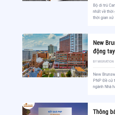
Bộ di trú Ca
nhất về thời
thời gian xử
New Bru
động ta
BY
MIGRATION
New Brunswi
PNP Đề cử t
ngành Nhà hà
Thông bá