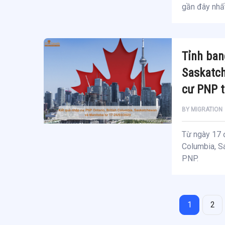
gần đây nhất
Tỉnh ban
Saskatch
cư PNP t
BY
MIGRATION
Từ ngày 17 đ
Columbia, S
PNP.
1
2