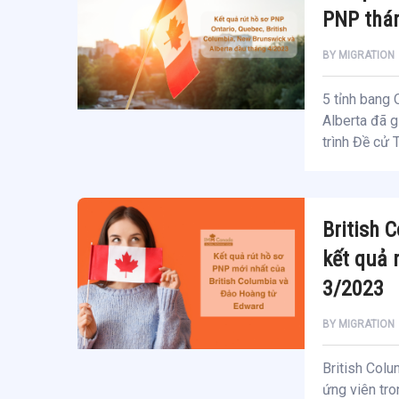
PNP thá
BY
MIGRATION
5 tỉnh bang 
Alberta đã g
trình Đề cử 
British 
kết quả 
3/2023
BY
MIGRATION
British Colu
ứng viên tro