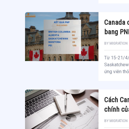
Canada c
bang PNP
BY
MIGRATION
Từ 15-21/4/2
Saskatchewa
ứng viên thỏ
Cách Can
chính củ
BY
MIGRATION