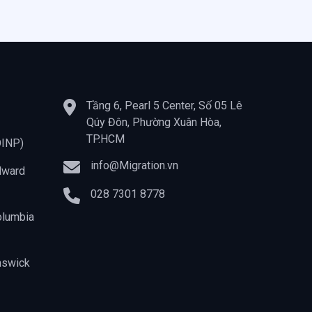
Tầng 6, Pearl 5 Center, Số 05 Lê
Qúy Đôn, Phường Xuân Hòa,
TP.HCM
OINP)
info@Migration.vn
dward
028 7301 8778
olumbia
nswick