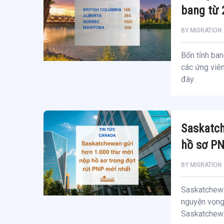
bang từ 
BY
MIGRATION
Bốn tỉnh ban
các ứng viên
đây.
Saskatch
hồ sơ PN
BY
MIGRATION
Saskatchewa
nguyện vọng
Saskatchewa