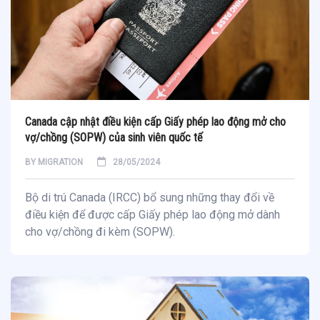
Canada cập nhật điều kiện cấp Giấy phép lao động mở cho
vợ/chồng (SOPW) của sinh viên quốc tế
BY
MIGRATION
28/05/2024
Bộ di trú Canada (IRCC) bổ sung những thay đổi về
điều kiện để được cấp Giấy phép lao động mở dành
cho vợ/chồng đi kèm (SOPW).