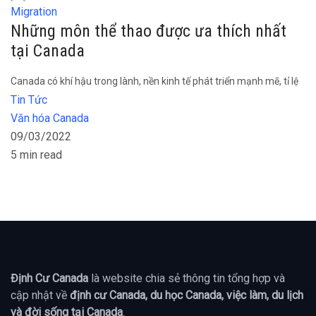
Migration
Những môn thể thao được ưa thích nhất
tại Canada
Canada có khí hậu trong lành, nền kinh tế phát triển mạnh mẽ, tỉ lệ
Tin Tức
Văn hóa Canada
09/03/2022
5 min read
Định Cư Canada
là website chia sẻ thông tin tổng hợp và
cập nhật về
định cư Canada, du học Canada, việc làm, du lịch
và đời sống tại Canada
.