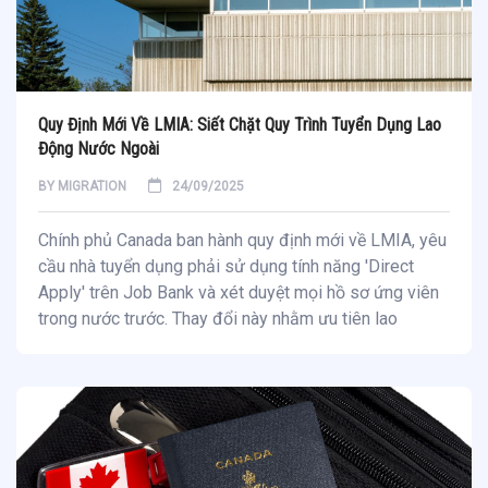
Quy Định Mới Về LMIA: Siết Chặt Quy Trình Tuyển Dụng Lao
Động Nước Ngoài
BY
MIGRATION
24/09/2025
Chính phủ Canada ban hành quy định mới về LMIA, yêu
cầu nhà tuyển dụng phải sử dụng tính năng 'Direct
Apply' trên Job Bank và xét duyệt mọi hồ sơ ứng viên
trong nước trước. Thay đổi này nhằm ưu tiên lao