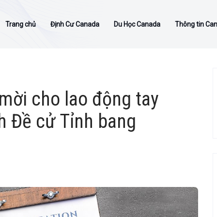
Trang chủ
Định Cư Canada
Du Học Canada
Thông tin Ca
mời cho lao động tay
h Đề cử Tỉnh bang