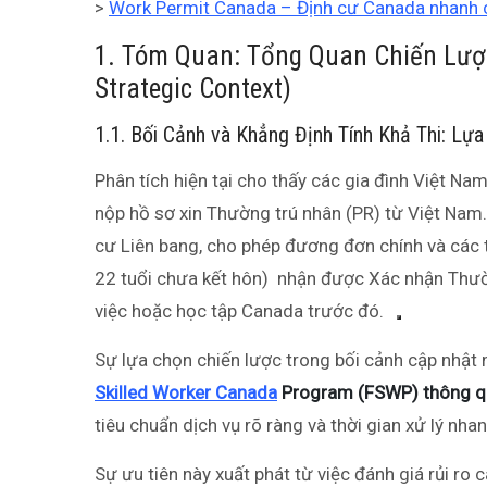
>
Work Permit Canada – Định cư Canada nhanh c
1. Tóm Quan: Tổng Quan Chiến Lượ
Strategic Context)
1.1. Bối Cảnh và Khẳng Định Tính Khả Thi: L
Phân tích hiện tại cho thấy các gia đình Việt 
nộp hồ sơ xin Thường trú nhân (PR) từ Việt Nam.
cư Liên bang, cho phép đương đơn chính và các t
22 tuổi chưa kết hôn) nhận được Xác nhận Thườ
việc hoặc học tập Canada trước đó.
Sự lựa chọn chiến lược trong bối cảnh cập nhật
Skilled Worker Canada
Program (FSWP) thông qu
tiêu chuẩn dịch vụ rõ ràng và thời gian xử lý nha
Sự ưu tiên này xuất phát từ việc đánh giá rủi ro cá