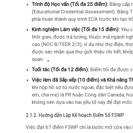
Trình độ Học vấn (Tối đa 25 điểm):
Bằng cấp n
(Educational Credential Assessment). Bằng Th
phải hoàn thành quy trình ECA trước khi tạo h
Kinh nghiệm Làm việc (Tối đa 15 điểm):
Yêu cầ
thời gian, được trả lương, thuộc mã ngành ng
cao (NOC B/TEER 2/3), ví dụ như thợ điện, thợ
được xác nhận qua thư giới thiệu chi tiết, kh
quan.
Tuổi tác (Tối đa 12 điểm):
Điểm tối đa được c
Việc làm đã Sắp xếp (10 điểm) và Khả năng T
khi nộp hồ sơ từ nước ngoài, đặc biệt nếu đươ
em, cha mẹ) là PR hoặc Công dân Canada, hoặc
không nên dựa vào hai yếu tố này để đạt mốc
2.1.2. Hướng dẫn Lập Kế hoạch Điểm Số FSWP
Việc đạt 67 điểm FSWP chỉ là bước mở cửa vào h