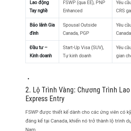
Lao động
FSWP (qua EE), PNP
Yêu cầu
Tay nghề
Enhanced
CRS ga
Bảo lãnh Gia
Spousal Outside
Yêu cầ
đình
Canada, PGP
Canada
Đầu tư –
Start-Up Visa (SUV),
Yêu cầu
Kinh doanh
Tự kinh doanh
gian ch
2. Lộ Trình Vàng: Chương Trình La
Express Entry
FSWP được thiết kế dành cho các ứng viên có kỹ
đáng kể tại Canada, khiến nó trở thành lộ trình 
Nam.