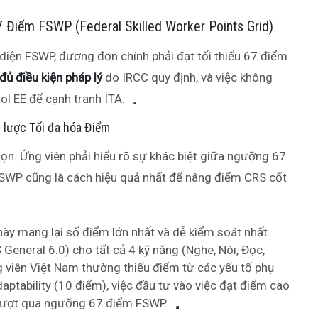
7 Điểm FSWP (Federal Skilled Worker Points Grid)
diện FSWP, đương đơn chính phải đạt tối thiểu 67 điểm
đủ điều kiện pháp lý
do IRCC quy định, và việc không
l EE để cạnh tranh ITA.
n lược Tối đa hóa Điểm
ọn. Ứng viên phải hiểu rõ sự khác biệt giữa ngưỡng 67
 FSWP cũng là cách hiệu quả nhất để nâng điểm CRS cốt
ày mang lại số điểm lớn nhất và dễ kiểm soát nhất.
 General 6.0) cho tất cả 4 kỹ năng (Nghe, Nói, Đọc,
g viên Việt Nam thường thiếu điểm từ các yếu tố phụ
tability (10 điểm), việc đầu tư vào việc đạt điểm cao
g vượt qua ngưỡng 67 điểm FSWP.