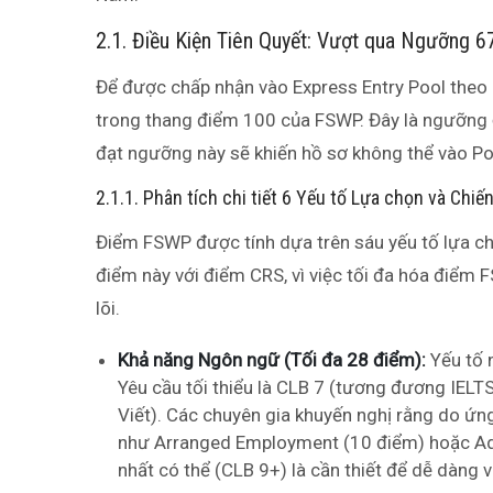
2.1. Điều Kiện Tiên Quyết: Vượt qua Ngưỡng 6
Để được chấp nhận vào Express Entry Pool theo 
trong thang điểm 100 của FSWP. Đây là ngưỡng
đạt ngưỡng này sẽ khiến hồ sơ không thể vào Poo
2.1.1. Phân tích chi tiết 6 Yếu tố Lựa chọn và Chiế
Điểm FSWP được tính dựa trên sáu yếu tố lựa ch
điểm này với điểm CRS, vì việc tối đa hóa điểm
lõi.
Khả năng Ngôn ngữ (Tối đa 28 điểm):
Yếu tố n
Yêu cầu tối thiểu là CLB 7 (tương đương IELTS
Viết). Các chuyên gia khuyến nghị rằng do ứn
như Arranged Employment (10 điểm) hoặc Adap
nhất có thể (CLB 9+) là cần thiết để dễ dàn