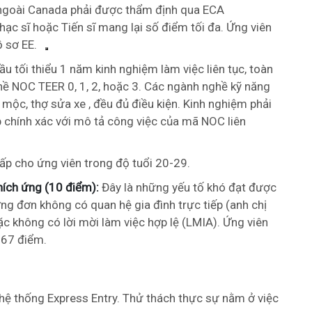
goài Canada phải được thẩm định qua ECA
ạc sĩ hoặc Tiến sĩ mang lại số điểm tối đa. Ứng viên
ồ sơ EE.
u tối thiểu 1 năm kinh nghiệm làm việc liên tục, toàn
hề NOC TEER 0, 1, 2, hoặc 3. Các ngành nghề kỹ năng
 mộc, thợ sửa xe , đều đủ điều kiện. Kinh nghiệm phải
ớp chính xác với mô tả công việc của mã NOC liên
ấp cho ứng viên trong độ tuổi 20-29.
hích ứng (10 điểm):
Đây là những yếu tố khó đạt được
ng đơn không có quan hệ gia đình trực tiếp (anh chị
 không có lời mời làm việc hợp lệ (LMIA). Ứng viên
 67 điểm.
ệ thống Express Entry. Thử thách thực sự nằm ở việc