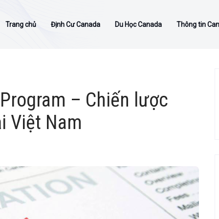
Trang chủ
Định Cư Canada
Du Học Canada
Thông tin Ca
 Program – Chiến lược
i Việt Nam