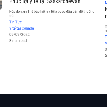
Phúc lợi y tế tại Saskatchewan
M
Nộp đơn xin Thẻ bảo hiểm y tế là bước đầu tiên để thường
trú
Tin Tức
C
Y tế tại Canada
m
09/03/2022
T
8 min read
V
0
5