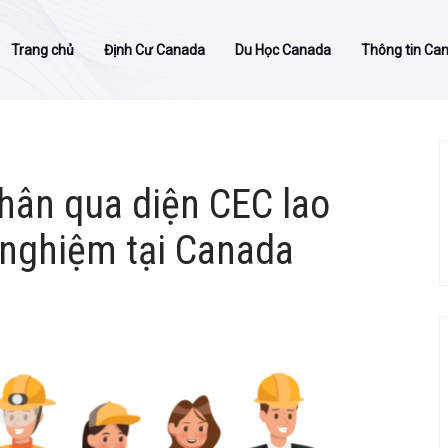
Trang chủ
Định Cư Canada
Du Học Canada
Thông tin Ca
nhân qua diện CEC lao
 nghiệm tại Canada