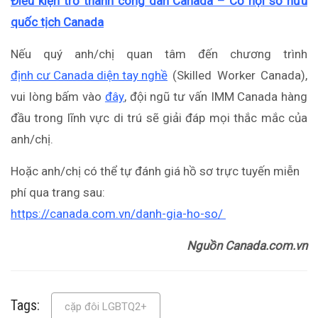
Điều kiện trở thành công dân Canada – Cơ hội sở hữu
quốc tịch Canada
Nếu quý anh/chị quan tâm đến chương trình
định cư Canada diện tay nghề
(Skilled Worker Canada),
vui lòng bấm vào
đây
, đội ngũ tư vấn IMM Canada hàng
đầu trong lĩnh vực di trú sẽ giải đáp mọi thắc mắc của
anh/chị.
Hoặc anh/chị có thể tự đánh giá hồ sơ trực tuyến miễn
phí qua trang sau:
https://canada.com.vn/danh-gia-ho-so/
Nguồn Canada.com.vn
Tags:
cặp đôi LGBTQ2+