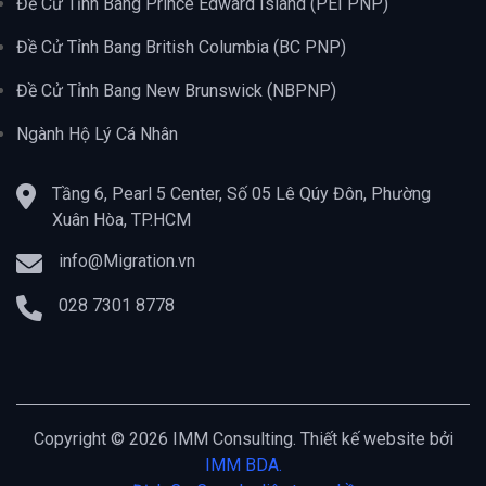
Đề Cử Tỉnh Bang Prince Edward Island (PEI PNP)
Đề Cử Tỉnh Bang British Columbia (BC PNP)
Đề Cử Tỉnh Bang New Brunswick (NBPNP)
Ngành Hộ Lý Cá Nhân
Tầng 6, Pearl 5 Center, Số 05 Lê Qúy Đôn, Phường
Xuân Hòa, TP.HCM
info@Migration.vn
028 7301 8778
Copyright © 2026 IMM Consulting. Thiết kế website bởi
IMM BDA.