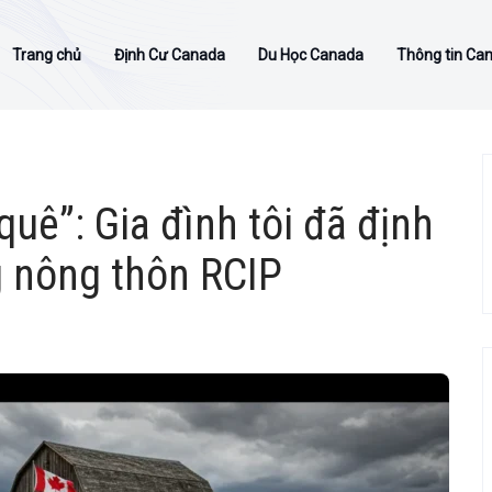
Trang chủ
Định Cư Canada
Du Học Canada
Thông tin Ca
quê”: Gia đình tôi đã định
g nông thôn RCIP