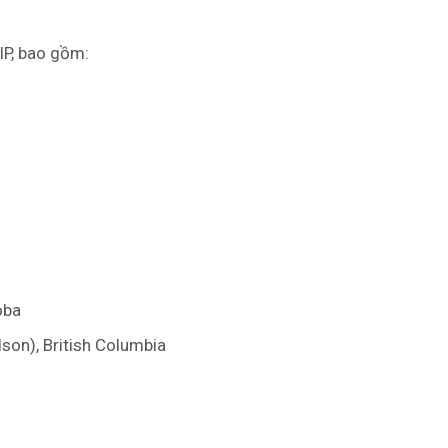
IP, bao gồm:
oba
lson), British Columbia