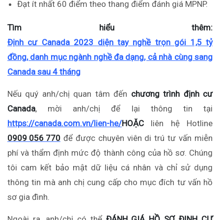
Đạt ít nhất 60 điểm theo thang điểm đánh giá MPNP.
Tìm hiểu thêm:
Định cư Canada 2023 diện tay nghề trọn gói 1,5 tỷ
đồng, danh mục ngành nghề đa dạng, cả nhà cùng sang
Canada sau 4 tháng
Nếu quý anh/chị quan tâm đến
chương trình định cư
Canada
, mời anh/chị để lại thông tin tại
https://canada.com.vn/lien-he/
HOẶC
liên hệ Hotline
0909 056 770
để được chuyên viên di trú tư vấn miễn
phí và thẩm định mức độ thành công của hồ sơ. Chúng
tôi cam kết bảo mật dữ liệu cá nhân và chỉ sử dụng
thông tin mà anh chị cung cấp cho mục đích tư vấn hồ
sơ gia đình.
Ngoài ra, anh/chị có thể
ĐÁNH GIÁ HỒ SƠ ĐỊNH CƯ