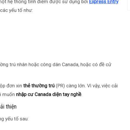
ột hệ thống tính điểm được sử dụng bởi
Express Entry
các yếu tố như:
hường trú nhân hoặc công dân Canada, hoặc có đề cử
ộp đơn xin
thẻ thường trú
(PR) càng lớn. Vì vậy, việc cải
 ai muốn
nhập cư Canada diện tay nghề
.
i thiện
g yếu tố sau: