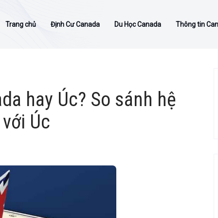
Trang chủ
Định Cư Canada
Du Học Canada
Thông tin Ca
ada hay Úc? So sánh hệ
với Úc