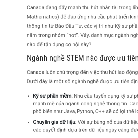
Canada đang đẩy mạnh thu hút nhân tài trong lĩ
Mathematics) để đáp ứng nhu cầu phát triển kinh 
thông tin từ Báo Đầu Tư, các vị trí như Kỹ sư ph
nằm trong nhóm “hot”. Vậy, danh mục ngành nghề
nào để tận dụng cơ hội này?
Ngành nghề STEM nào được ưu tiê
Canada luôn chú trọng đến việc thu hút lao động
Dưới đây là một số ngành nghề được ưu tiên đị
Kỹ sư phần mềm:
Nhu cầu tuyển dụng kỹ sư p
mạnh mẽ của ngành công nghệ thông tin. Các 
phổ biến như Java, Python, C++ sẽ có lợi thế l
Chuyên gia dữ liệu:
Với sự bùng nổ của dữ liệu
các quyết định dựa trên dữ liệu ngày càng đư