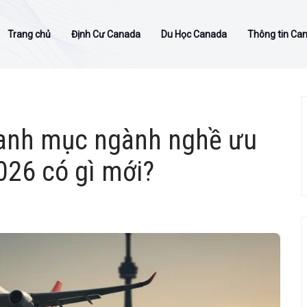
Trang chủ
Định Cư Canada
Du Học Canada
Thông tin Ca
Danh mục ngành nghề ưu
026 có gì mới?