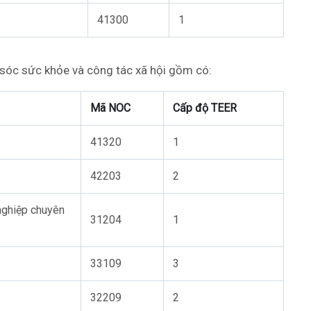
41300
1
sóc sức khỏe và công tác xã hội gồm có:
Mã NOC
Cấp độ TEER
41320
1
42203
2
nghiệp chuyên
31204
1
33109
3
32209
2