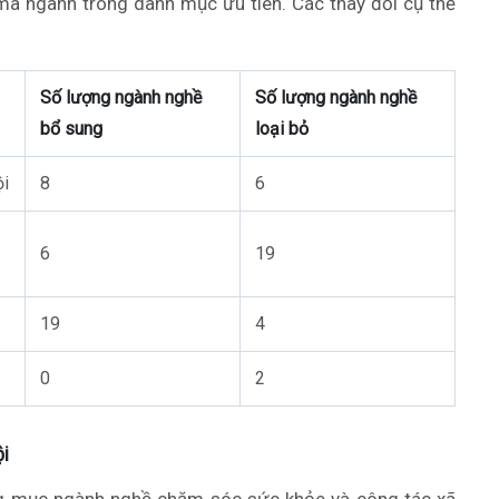
 mã ngành trong danh mục ưu tiên. Các thay đổi cụ thể
Số lượng ngành nghề
Số lượng ngành nghề
bổ sung
loại bỏ
ội
8
6
6
19
19
4
0
2
ội