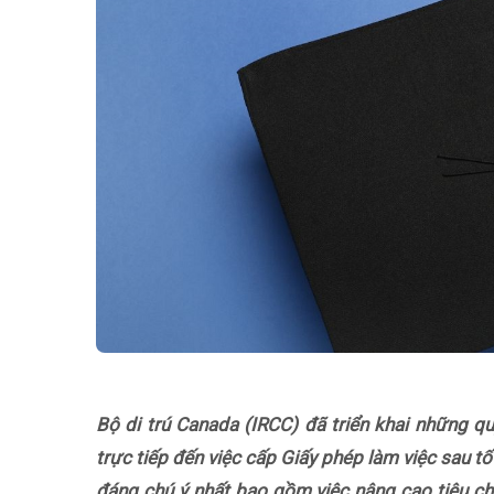
Bộ di trú Canada (IRCC) đã triển khai những q
trực tiếp đến việc cấp Giấy phép làm việc sau t
đáng chú ý nhất bao gồm việc nâng cao tiêu ch