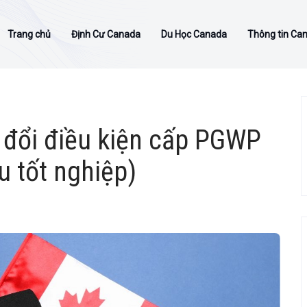
Trang chủ
Định Cư Canada
Du Học Canada
Thông tin Ca
 đổi điều kiện cấp PGWP
u tốt nghiệp)