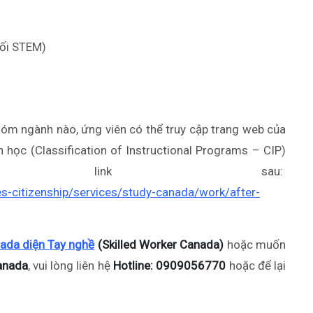
hối STEM)
hóm ngành nào, ứng viên có thể truy cập trang web của
h học (Classification of Instructional Programs – CIP)
g link sau:
s-citizenship/services/study-canada/work/after-
ada diện Tay nghề
(Skilled Worker Canada)
hoặc muốn
anada
, vui lòng liên hệ
Hotline: 0909056770
hoặc để lại