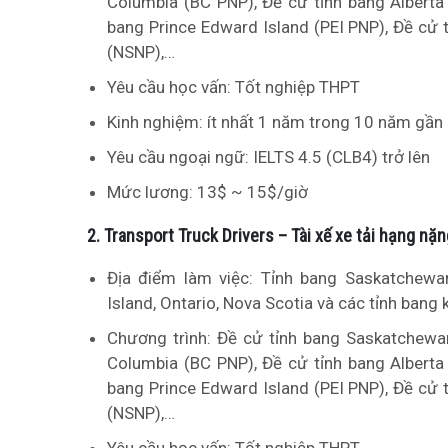
Columbia (BC PNP), Đề cử tỉnh bang Alberta
bang Prince Edward Island (PEI PNP), Đề cử 
(NSNP),…
Yêu cầu học vấn: Tốt nghiệp THPT
Kinh nghiệm: ít nhất 1 năm trong 10 năm gần
Yêu cầu ngoại ngữ: IELTS 4.5 (CLB4) trở lên
Mức lương: 13$ ~ 15$/giờ
2. Transport Truck Drivers – Tài xế xe tải hạng nặn
Địa điểm làm việc: Tỉnh bang Saskatchewan,
Island, Ontario, Nova Scotia và các tỉnh bang 
Chương trình: Đề cử tỉnh bang Saskatchewan
Columbia (BC PNP), Đề cử tỉnh bang Alberta
bang Prince Edward Island (PEI PNP), Đề cử 
(NSNP),…
Yêu cầu học vấn: Tốt nghiệp THPT