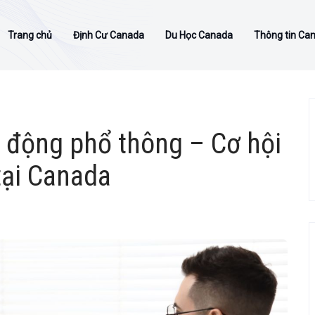
Trang chủ
Định Cư Canada
Du Học Canada
Thông tin Ca
 động phổ thông – Cơ hội
tại Canada