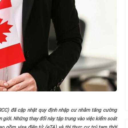
(IRCC) đã cập nhật quy định nhập cư nhằm tăng cường
 giới. Những thay đổi này tập trung vào việc kiểm soát
bao gồm visa điện tử (eTA) và thị thực cư trú tạm thời