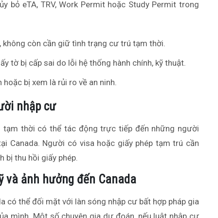
ủy bỏ eTA, TRV, Work Permit hoặc Study Permit trong
không còn cần giữ tình trạng cư trú tạm thời.
 tờ bị cấp sai do lỗi hệ thống hành chính, kỹ thuật.
n hoặc bị xem là rủi ro về an ninh.
ười nhập cư
 tạm thời có thể tác động trực tiếp đến những người
 tại Canada. Người có visa hoặc giấy phép tạm trú cần
 bị thu hồi giấy phép.
Mỹ và ảnh hưởng đến Canada
a có thể đối mặt với làn sóng nhập cư bất hợp pháp gia
của mình. Một số chuyên gia dự đoán, nếu luật nhập cư