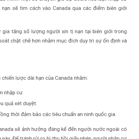
ị nạn sẽ tìm cách vào Canada qua các điểm biên giới
ia tăng số lượng người xin tị nạn tại biên giới trong
soát chặt chẽ hơn nhằm mục đích duy trì sự ổn định và
g chiến lược dài hạn của Canada nhằm:
ận nhập cư.
u quả xét duyệt.
 đồng thời đảm bảo các tiêu chuẩn an ninh quốc gia.
Canada sẽ ảnh hưởng đáng kể đến người nước ngoài có
 này. Để tránh rủi ro bị thu hồi giấy phép, người nhập cư