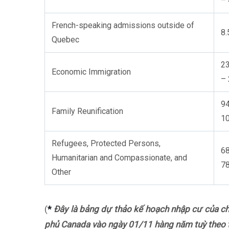
– 
French-speaking admissions outside of
8.
Quebec
23
Economic Immigration
– 
94
Family Reunification
10
Refugees, Protected Persons,
68
Humanitarian and Compassionate, and
78
Other
(
*
Đây là bảng dự thảo kế hoạch nhập cư của chí
phủ Canada vào ngày 01/11 hàng năm tuỳ theo tì