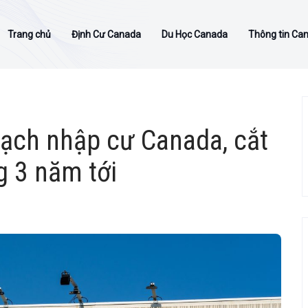
Trang chủ
Định Cư Canada
Du Học Canada
Thông tin Ca
oạch nhập cư Canada, cắt
g 3 năm tới