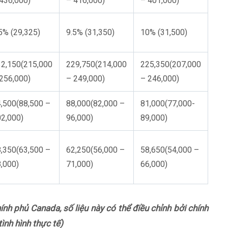
436,000)
– 416,000)
– 401,000)
5% (29,325)
9.5% (31,350)
10% (31,500)
2,150(215,000
229,750(214,000
225,350(207,000
256,000)
– 249,000)
– 246,000)
,500(88,500 –
88,000(82,000 –
81,000(77,000-
2,000)
96,000)
89,000)
,350(63,500 –
62,250(56,000 –
58,650(54,000 –
,000)
71,000)
66,000)
nh phủ Canada, số liệu này có thể điều chỉnh bởi chính
nh hình thực tế)