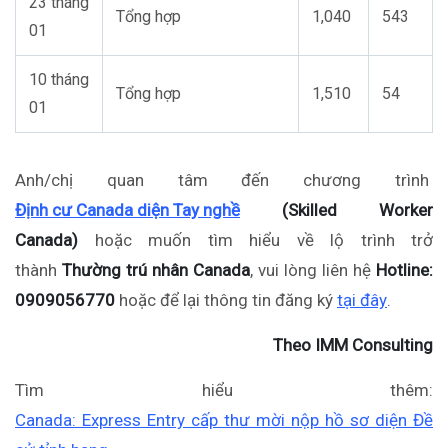
23 tháng
Tổng hợp
1,040
543
01
10 tháng
Tổng hợp
1,510
54
01
Anh/chị quan tâm đến chương trình
Định cư Canada diện Tay nghề
(Skilled Worker
Canada)
hoặc muốn tìm hiểu về lộ trình trở
thành
Thường trú nhân Canada
, vui lòng liên hệ
Hotline:
0909056770
hoặc để lại thông tin đăng ký
tại đây
.
Theo IMM Consulting
Tìm hiểu thêm:
Canada: Express Entry cấp thư mời nộp hồ sơ diện Đề