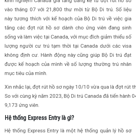
kinh nghiệm Canada gia tăng đáng kể từ đợt rút hồ sơ
vào tháng 07 với 21,800 thư mời từ Bộ Di trú. Số liệu
này tương thích với kế hoạch của Bộ Di trú về việc gia
tăng các đợt rút hồ sơ dành cho ứng viên đang sinh
sống và làm việc tại Canada, với mục đích giảm thiểu số
lượng người cư trú tạm thời tại Canada dưới các visa
không định cư. Hành động này cũng giúp Bộ Di trú đạt
được kế hoạch của mình về số lượng thường trú nhân
mục tiêu của mình.
Xin
nhắc
lại
,
đợt
rút
hồ
sơ
ngày
10/10
vừa
qua
là
đợt
rút
t
So
với
cùng
kỳ
năm
2023,
Bộ
Di
trú
Canada
đã
tiến
hành
0
9,173 ứng
viên
.
Hệ
thống
Express Entry
là
gì
?
Hệ thống Express Entry là một hệ thống quản lý hồ sơ