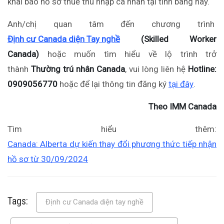
khai báo hồ sơ thuế thu nhập cá nhân tại tỉnh bang này.
Anh/chị quan tâm đến chương trình
Định cư Canada diện Tay nghề
(Skilled Worker
Canada)
hoặc muốn tìm hiểu về lộ trình trở
thành
Thường trú nhân Canada
, vui lòng liên hệ
Hotline:
0909056770
hoặc để lại thông tin đăng ký
tại đây
.
Theo IMM Canada
Tìm hiểu thêm:
Canada: Alberta dự kiến thay đổi phương thức tiếp nhận
hồ sơ từ 30/09/2024
Tags:
Định cư Canada diện tay nghề