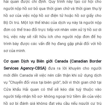
hải quan được chỉ định. Quy trình này tạo cơ hội cho
người nộp hồ sơ bỏ qua thời gian chờ và thời gian thụ lý
hồ sơ của việc nộp hồ sơ điện tử hoặc hồ sơ giấy cho
Bộ Di trú. Một lợi thế khác của dịch vụ này là người nộp
đơn có thể trao đổi trực tiếp vơi nhân viên xử lý hồ sơ di
trú, việc này sẽ rất hữu ích cho người nộp đơn để họ
trình bày được các vấn đề họ đang gặp phải đối với hồ
sơ của mình.
Cơ quan Dịch vụ Biên giới Canada (Canadian Border
Services Agency-CBSA)
đưa ra lời khuyên cho người
mới đến Canada về việc nên cẩn thận khi sử dụng dịch
vụ “Chuyển đổi visa tại biên giới”, bởi vì thời gian chờ tại
Cửa khẩu Hải quan có thể sẽ kéo dài tuỳ thuộc vào
người tiếp nhận hồ sơ- không ngoại trừ tiềm ẩn của việc
hồ sơ bị đánh giá không đạt yêu cầu nếu người cư trú