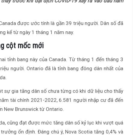
 thấy trước khi đại dịch COVID-19 xảy ra vào đầu năm
Canada được ước tính là gần 39 triệu người. Dân số đã
ng kể từ ngày 1 tháng 1 năm nay.
ng cột mốc mới
 hai tỉnh bang này của Canada. Từ tháng 1 đến tháng 3
iệu người. Ontario đã là tỉnh bang đông dân nhất của
da.
 sự gia tăng dân số chưa từng có khi dữ liệu cho thấy
năm tài chính 2021-2022, 6.581 người nhập cư đã đến
ến New Brunswick từ Ontario.
da, cũng đạt được mức tăng dân số kỷ lục khi vượt quá
trưởng ổn định. Đáng chú ý, Nova Scotia tăng 0,4% và