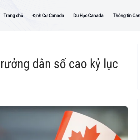
Trang chủ
Định Cư Canada
Du Học Canada
Thông tin Ca
rưởng dân số cao kỷ lục