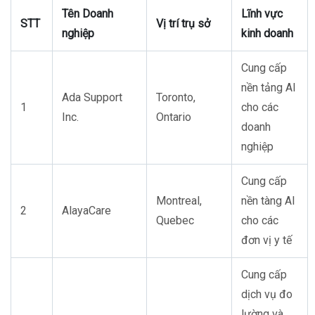
Tên Doanh
Lĩnh vực
STT
Vị trí trụ sở
nghiệp
kinh doanh
Cung cấp
nền tảng AI
Ada Support
Toronto,
1
cho các
Inc.
Ontario
doanh
nghiệp
Cung cấp
Montreal,
nền tàng AI
2
AlayaCare
Quebec
cho các
đơn vị y tế
Cung cấp
dịch vụ đo
lường và