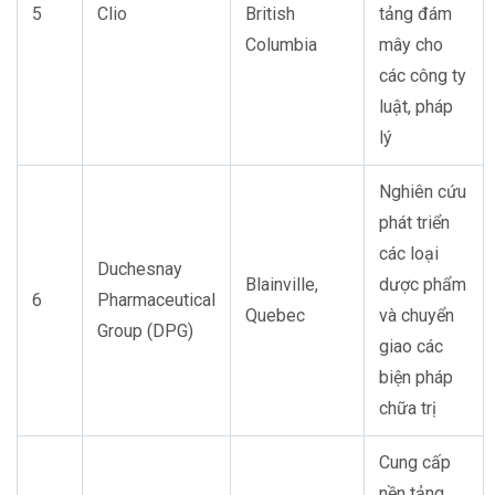
5
Clio
British
tảng đám
Columbia
mây cho
các công ty
luật, pháp
lý
Nghiên cứu
phát triển
các loại
Duchesnay
Blainville,
dược phẩm
6
Pharmaceutical
Quebec
và chuyển
Group (DPG)
giao các
biện pháp
chữa trị
Cung cấp
nền tảng