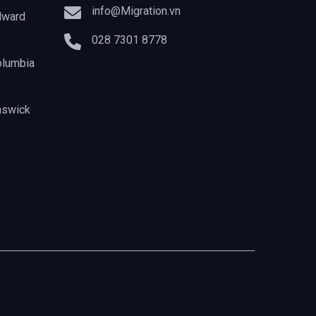
info@Migration.vn
dward
028 7301 8778
olumbia
nswick