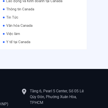
Lao động và Kinh doanh tại Canada
Thông tin Canada
Tin Tức
Văn hóa Canada
Việc làm
Y tế tại Canada
Tầng 6, Pearl 5 Center, Số 05 Lê
Qúy Đôn, Phường Xuân Hòa,
TP.HCM
OINP)