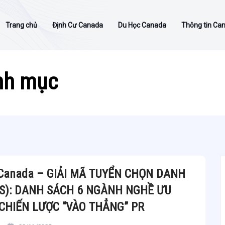
Trang chủ
Định Cư Canada
Du Học Canada
Thông tin Ca
nh mục
 Canada – GIẢI MÃ TUYỂN CHỌN DANH
S): DANH SÁCH 6 NGÀNH NGHỀ ƯU
 CHIẾN LƯỢC “VÀO THẲNG” PR