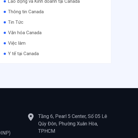
Lao động và Kinh doanh tại Canada
Thông tin Canada
Tin Tức
Văn hóa Canada
Việc làm
Y tế tại Canada
Tầng 6, Pearl 5 Center, Số 05 Lê
Qúy Đôn, Phường Xuân Hòa,
TP.HCM
OINP)