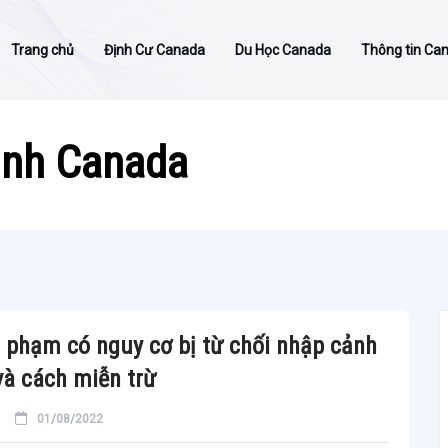
Trang chủ
Định Cư Canada
Du Học Canada
Thông tin Ca
ảnh Canada
 phạm có nguy cơ bị từ chối nhập cảnh
à cách miễn trừ
01/08/2022