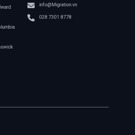
info@Migration.vn
dward
028 7301 8778
olumbia
nswick