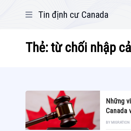
Tin định cư Canada
Thẻ:
từ chối nhập c
Những vi
Canada v
BY
MIGRATION