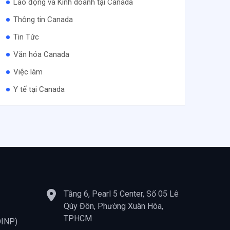
Lao động và Kinh doanh tại Canada
Thông tin Canada
Tin Tức
Văn hóa Canada
Việc làm
Y tế tại Canada
Tầng 6, Pearl 5 Center, Số 05 Lê
Qúy Đôn, Phường Xuân Hòa,
TP.HCM
OINP)