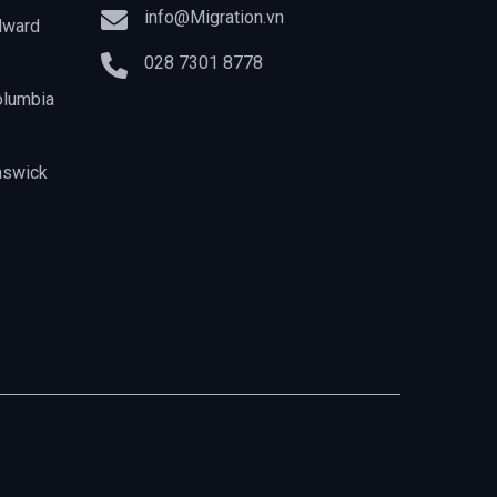
info@Migration.vn
dward
028 7301 8778
olumbia
nswick