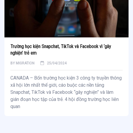
Trường học kiện Snapchat, TikTok và Facebook vì ‘gây
nghiện’ trẻ em
BY
MIGRATION
25/04/2024
CANADA – Bốn trường học kiện 3 công ty truyền thông
xã hội lớn nhất thế giới, cáo buộc các nền tảng
Snapchat, TikTok và Facebook “gây nghiện” và làm
gián đoạn học tập của trẻ. 4 hội đồng trường học liên
quan