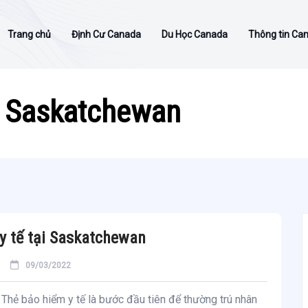
Trang chủ
Định Cư Canada
Du Học Canada
Thông tin Ca
ại Saskatchewan
 y tế tại Saskatchewan
09/03/2022
Thẻ bảo hiểm y tế là bước đầu tiên để thường trú nhân