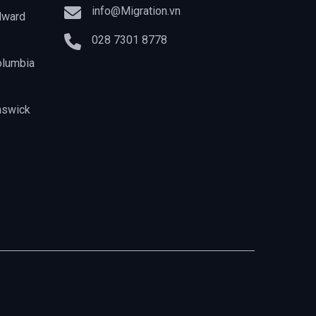
info@Migration.vn
dward
028 7301 8778
olumbia
nswick