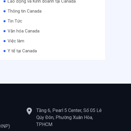
Lao động và Kinh doanh tại Canada
Thông tin Canada
Tin Tức
Văn hóa Canada
Việc làm
Y tế tại Canada
Tầng 6, Pearl 5 Center, Số 05 Lê
Qúy Đôn, Phường Xuân Hòa,
TP.HCM
OINP)