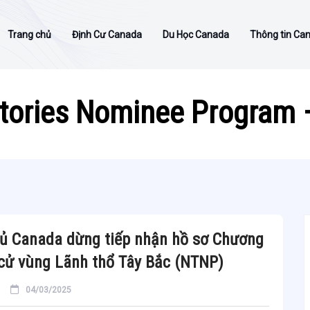
Trang chủ
Định Cư Canada
Du Học Canada
Thông tin Ca
itories Nominee Program
ủ Canada dừng tiếp nhận hồ sơ Chương
 cử vùng Lãnh thổ Tây Bắc (NTNP)
04/03/2025