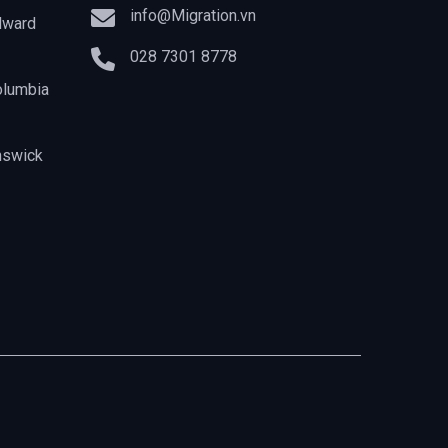
info@Migration.vn
dward
028 7301 8778
olumbia
nswick