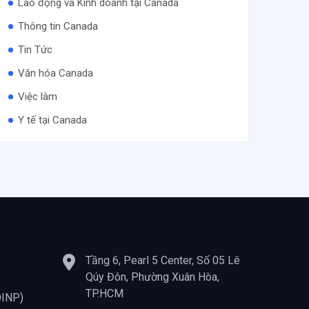
Lao động và Kinh doanh tại Canada
Thông tin Canada
Tin Tức
Văn hóa Canada
Việc làm
Y tế tại Canada
Tầng 6, Pearl 5 Center, Số 05 Lê
Qúy Đôn, Phường Xuân Hòa,
TP.HCM
OINP)