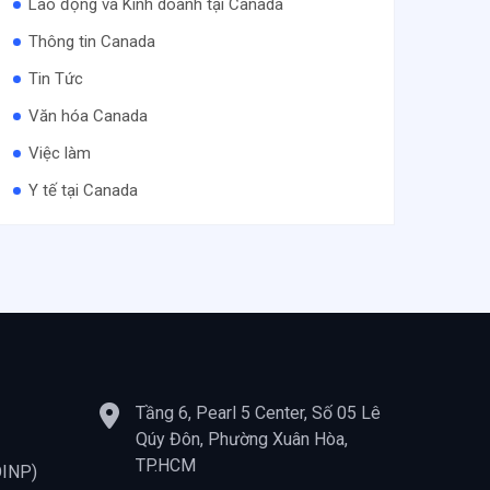
Lao động và Kinh doanh tại Canada
Thông tin Canada
Tin Tức
Văn hóa Canada
Việc làm
Y tế tại Canada
Tầng 6, Pearl 5 Center, Số 05 Lê
Qúy Đôn, Phường Xuân Hòa,
TP.HCM
OINP)