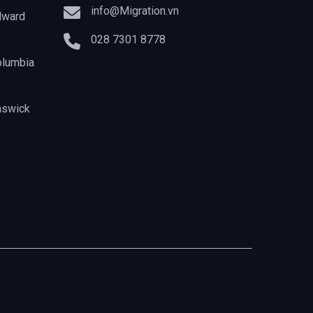
info@Migration.vn
dward
028 7301 8778
olumbia
nswick