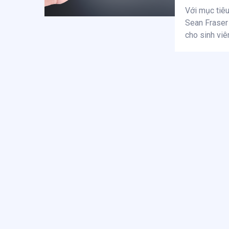
Với mục tiêu
Sean Fraser 
cho sinh viê