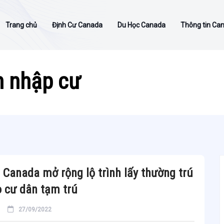
Trang chủ
Định Cư Canada
Du Học Canada
Thông tin Ca
h nhập cư
ú Canada mở rộng lộ trình lấy thường trú
 cư dân tạm trú
27/09/2022