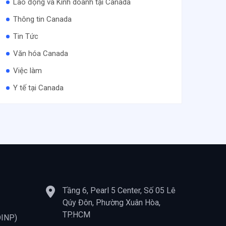
Lao động và Kinh doanh tại Canada
Thông tin Canada
Tin Tức
Văn hóa Canada
Việc làm
Y tế tại Canada
Tầng 6, Pearl 5 Center, Số 05 Lê
Qúy Đôn, Phường Xuân Hòa,
TP.HCM
OINP)