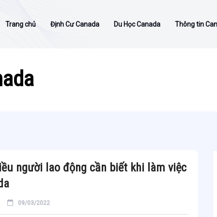
Trang chủ
Định Cư Canada
Du Học Canada
Thông tin Ca
nada
ều người lao động cần biết khi làm việc
da
09/03/2022