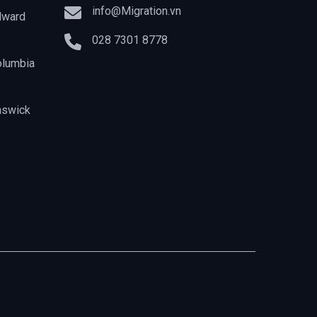
info@Migration.vn
dward
028 7301 8778
olumbia
nswick