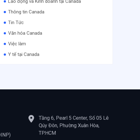
Lao động và Kinh doanh tại Canada
Thông tin Canada
Tin Tức
Văn hóa Canada
Việc làm
Y tế tại Canada
Tầng 6, Pearl 5 Center, Số 05 Lê
Qúy Đôn, Phường Xuân Hòa,
TP.HCM
OINP)