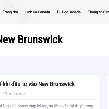
Trang chủ
Định Cư Canada
Du Học Canada
Thông tin Ca
 New Brunswick
hế khi đầu tư vào New Brunswick
09/03/2022
 động kinh doanh thấp kỷ lục, hạ tầng vận tải đa phương