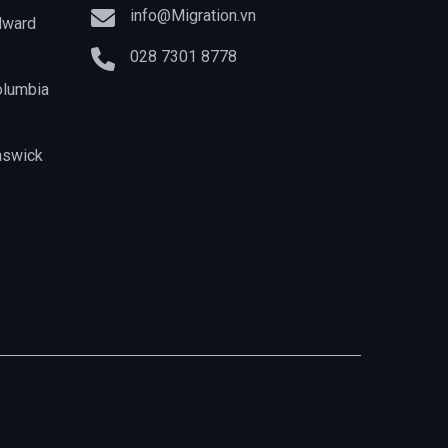
info@Migration.vn
dward
028 7301 8778
olumbia
nswick