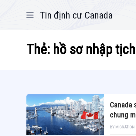
Tin định cư Canada
Thẻ:
hồ sơ nhập tịch
Canada s
chung mộ
BY
MIGRATION