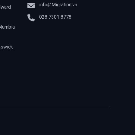
info@Migration.vn
dward
028 7301 8778
olumbia
nswick