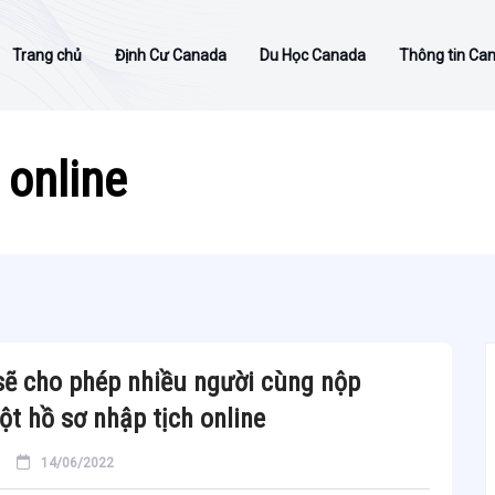
Trang chủ
Định Cư Canada
Du Học Canada
Thông tin Ca
 online
ẽ cho phép nhiều người cùng nộp
t hồ sơ nhập tịch online
14/06/2022