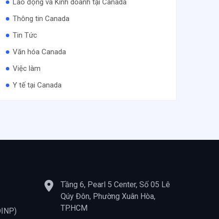
Lao động và Kinh doanh tại Canada
Thông tin Canada
Tin Tức
Văn hóa Canada
Việc làm
Y tế tại Canada
Tầng 6, Pearl 5 Center, Số 05 Lê
Qúy Đôn, Phường Xuân Hòa,
TP.HCM
OINP)