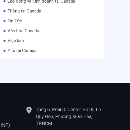
Lao động và Kinh doanh tại Canada
Thông tin Canada
Tin Tức
Văn hóa Canada
Việc làm
Y tế tại Canada
Tầng 6, Pearl 5 Center, Số 05 Lê
Qúy Đôn, Phường Xuân Hòa,
TP.HCM
OINP)