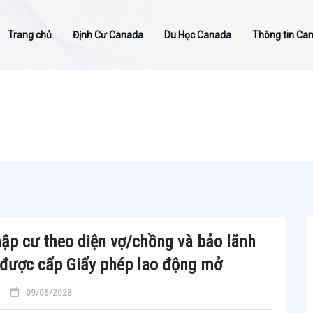
Trang chủ
Định Cư Canada
Du Học Canada
Thông tin Ca
ập cư theo diện vợ/chồng và bảo lãnh
 được cấp Giấy phép lao động mở
09/06/2023