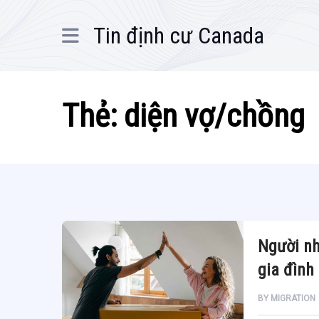
Tin định cư Canada
Thẻ:
diện vợ/chồng
Người nh
gia đình
BY
MIGRATION