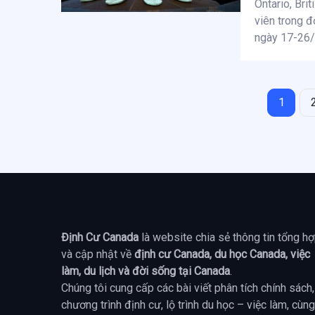
Ontario, Bri
viên trong đ
ngày 17-26/
1
Định Cư Canada
là website chia sẻ thông tin tổng h
và cập nhật về
định cư Canada, du học Canada, việc
làm, du lịch và đời sống tại Canada
.
Chúng tôi cung cấp các bài viết phân tích chính sách,
chương trình định cư, lộ trình du học – việc làm, cùng