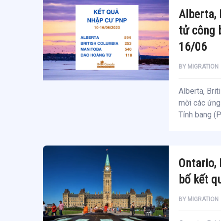
Alberta,
tử công 
16/06
BY
MIGRATION
Alberta, Bri
mời các ứng 
Tỉnh bang (
Ontario,
bố kết q
BY
MIGRATION