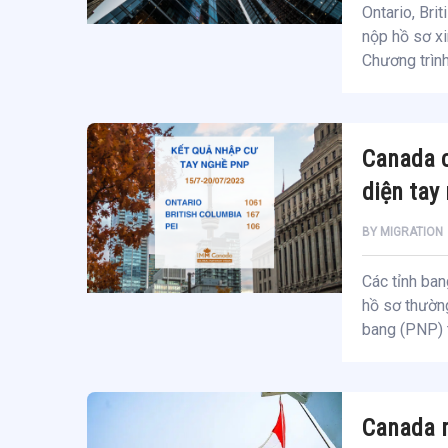
Ontario, Bri
nộp hồ sơ xi
Chương trìn
Canada c
diện tay
BY
MIGRATION
Các tỉnh ban
hồ sơ thường
bang (PNP) 
Canada m