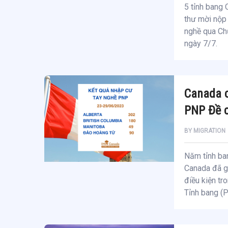
5 tỉnh bang 
thư mời nộp 
nghề qua Ch
ngày 7/7.
Canada c
PNP Đề c
BY
MIGRATION
Năm tỉnh ban
Canada đã g
điều kiện tr
Tỉnh bang (