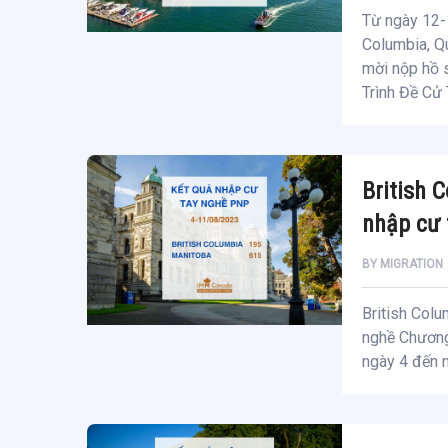
Từ ngày 12-1
Columbia, Qu
mời nộp hồ 
Trình Đề Cử
British 
nhập cư 
BY
MIGRATION
British Colu
nghề Chương 
ngày 4 đến n