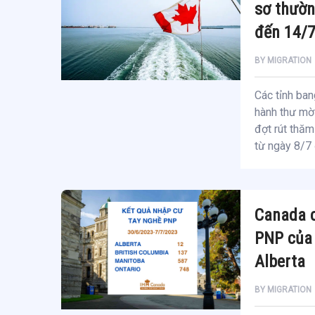
sơ thườn
đến 14/
BY
MIGRATION
Các tỉnh ba
hành thư mời
đợt rút thăm
từ ngày 8/7
Canada c
PNP của 
Alberta
BY
MIGRATION