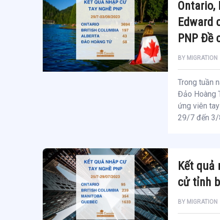
Ontario,
Edward c
PNP Đề c
BY
MIGRATION
Trong tuần n
Đảo Hoàng T
ứng viên tay
29/7 đến 3/
Kết quả 
cử tỉnh 
BY
MIGRATION