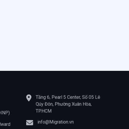
Tầng 6, Pearl 5 Center, Số 05 Lê
Qúy Đôn, Phường Xuân Hòa,
TP.HCM
OINP)
info@Migration.vn
dward