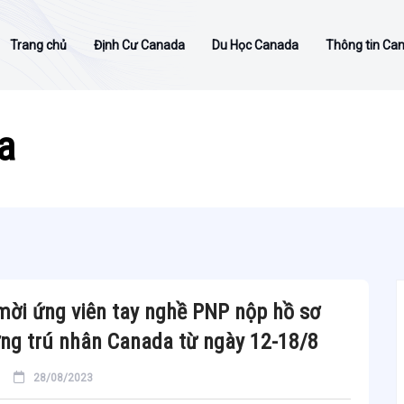
Trang chủ
Định Cư Canada
Du Học Canada
Thông tin Ca
a
ời ứng viên tay nghề PNP nộp hồ sơ
ng trú nhân Canada từ ngày 12-18/8
28/08/2023