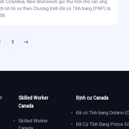
tish Columbia, New Brunswick gửi thư mời cho các ứng
ợt rút hồ sơ theo Chương trình Đề cử Tỉnh bang (PNP) từ
06.
2
3
ợp
Skilled Worker
Định cư Canada
Canada
Đề cử Tỉnh bang Ontario (
Skilled Worker
Đề Cử Tỉnh Bang Prince E
Canada