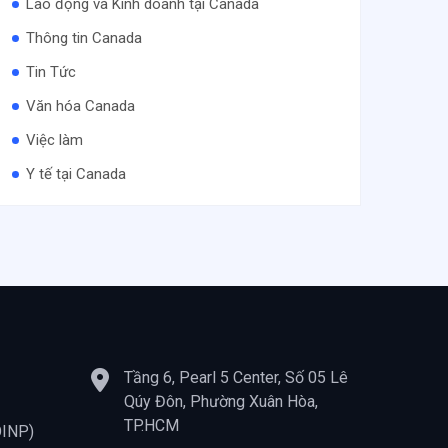
Lao động và Kinh doanh tại Canada
Thông tin Canada
Tin Tức
Văn hóa Canada
Việc làm
Y tế tại Canada
Tầng 6, Pearl 5 Center, Số 05 Lê
Qúy Đôn, Phường Xuân Hòa,
TP.HCM
OINP)