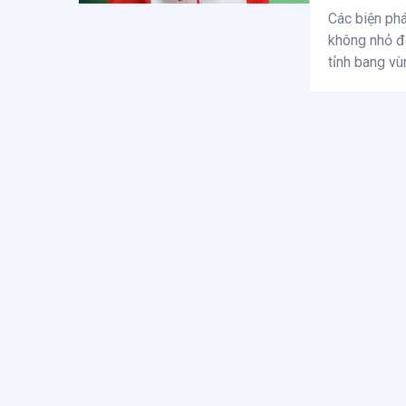
Các biện ph
không nhỏ đế
tỉnh bang v