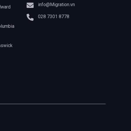
info@Migration.vn
dward
028 7301 8778
olumbia
nswick