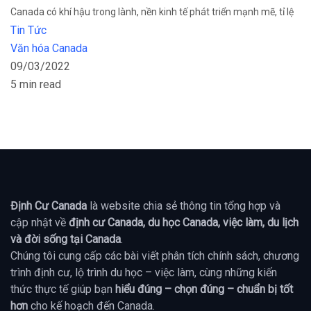
Canada có khí hậu trong lành, nền kinh tế phát triển mạnh mẽ, tỉ lệ
Tin Tức
Văn hóa Canada
09/03/2022
5 min read
Định Cư Canada
là website chia sẻ thông tin tổng hợp và
cập nhật về
định cư Canada, du học Canada, việc làm, du lịch
và đời sống tại Canada
.
Chúng tôi cung cấp các bài viết phân tích chính sách, chương
trình định cư, lộ trình du học – việc làm, cùng những kiến
thức thực tế giúp bạn
hiểu đúng – chọn đúng – chuẩn bị tốt
hơn
cho kế hoạch đến Canada.