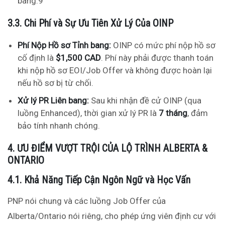
bang.
9
3.3. Chi Phí và Sự Ưu Tiên Xử Lý Của OINP
Phí Nộp Hồ sơ Tỉnh bang:
OINP có mức phí nộp hồ sơ
cố định là
$1,500 CAD
. Phí này phải được thanh toán
khi nộp hồ sơ EOI/Job Offer và không được hoàn lại
nếu hồ sơ bị từ chối.
Xử lý PR Liên bang:
Sau khi nhận đề cử OINP (qua
luồng Enhanced), thời gian xử lý PR là
7 tháng
, đảm
bảo tính nhanh chóng.
4. ƯU ĐIỂM VƯỢT TRỘI CỦA LỘ TRÌNH ALBERTA &
ONTARIO
4.1. Khả Năng Tiếp Cận Ngôn Ngữ và Học Vấn
PNP nói chung và các luồng Job Offer của
Alberta/Ontario nói riêng, cho phép ứng viên định cư với