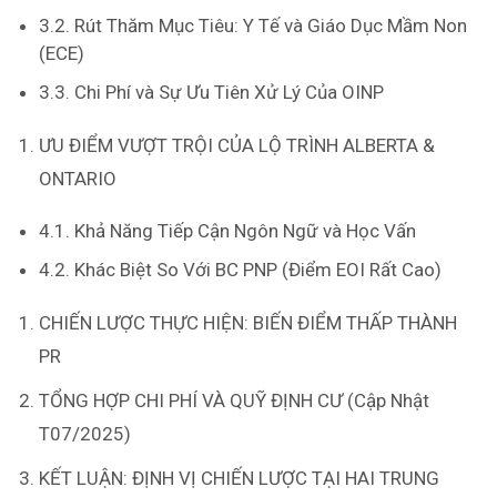
3.2. Rút Thăm Mục Tiêu: Y Tế và Giáo Dục Mầm Non
(ECE)
3.3. Chi Phí và Sự Ưu Tiên Xử Lý Của OINP
ƯU ĐIỂM VƯỢT TRỘI CỦA LỘ TRÌNH ALBERTA &
ONTARIO
4.1. Khả Năng Tiếp Cận Ngôn Ngữ và Học Vấn
4.2. Khác Biệt So Với BC PNP (Điểm EOI Rất Cao)
CHIẾN LƯỢC THỰC HIỆN: BIẾN ĐIỂM THẤP THÀNH
PR
TỔNG HỢP CHI PHÍ VÀ QUỸ ĐỊNH CƯ (Cập Nhật
T07/2025)
KẾT LUẬN: ĐỊNH VỊ CHIẾN LƯỢC TẠI HAI TRUNG