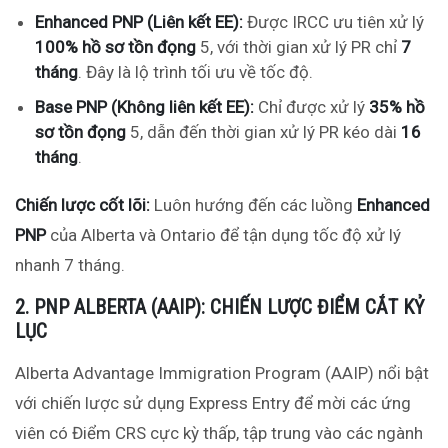
Enhanced PNP (Liên kết EE):
Được IRCC ưu tiên xử lý
100% hồ sơ tồn đọng
5
, với thời gian xử lý PR chỉ
7
tháng
. Đây là lộ trình tối ưu về tốc độ.
Base PNP (Không liên kết EE):
Chỉ được xử lý
35% hồ
sơ tồn đọng
5
, dẫn đến thời gian xử lý PR kéo dài
16
tháng
.
Chiến lược cốt lõi:
Luôn hướng đến các luồng
Enhanced
PNP
của Alberta và Ontario để tận dụng tốc độ xử lý
nhanh 7 tháng.
2. PNP ALBERTA (AAIP): CHIẾN LƯỢC ĐIỂM CẮT KỶ
LỤC
Alberta Advantage Immigration Program (AAIP) nổi bật
với chiến lược sử dụng Express Entry để mời các ứng
viên có Điểm CRS cực kỳ thấp, tập trung vào các ngành