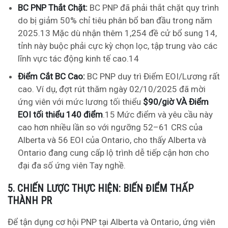
BC PNP Thắt Chặt:
BC PNP đã phải thắt chặt quy trình
do bị giảm 50% chỉ tiêu phân bổ ban đầu trong năm
2025.
13
Mặc dù nhận thêm 1,254 đề cử bổ sung
14
,
tỉnh này buộc phải cực kỳ chọn lọc, tập trung vào các
lĩnh vực tác động kinh tế cao.
14
Điểm Cắt BC Cao:
BC PNP duy trì Điểm EOI/Lương rất
cao. Ví dụ, đợt rút thăm ngày 02/10/2025 đã mời
ứng viên với mức lương tối thiểu
$90/giờ VÀ Điểm
EOI tối thiểu 140 điểm
.
15
Mức điểm và yêu cầu này
cao hơn nhiều lần so với ngưỡng 52–61 CRS của
Alberta và 56 EOI của Ontario, cho thấy Alberta và
Ontario đang cung cấp lộ trình dễ tiếp cận hơn cho
đại đa số ứng viên Tay nghề.
5. CHIẾN LƯỢC THỰC HIỆN: BIẾN ĐIỂM THẤP
THÀNH PR
Để tận dụng cơ hội PNP tại Alberta và Ontario, ứng viên