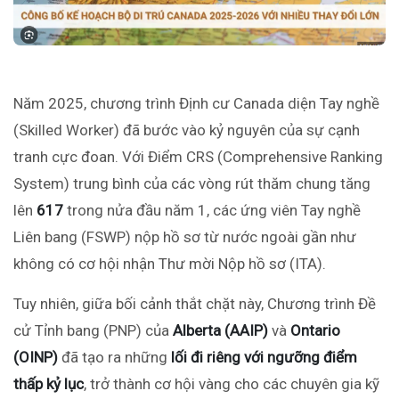
Năm 2025, chương trình Định cư Canada diện Tay nghề
(Skilled Worker) đã bước vào kỷ nguyên của sự cạnh
tranh cực đoan. Với Điểm CRS (Comprehensive Ranking
System) trung bình của các vòng rút thăm chung tăng
lên
617
trong nửa đầu năm
1
, các ứng viên Tay nghề
Liên bang (FSWP) nộp hồ sơ từ nước ngoài gần như
không có cơ hội nhận Thư mời Nộp hồ sơ (ITA).
Tuy nhiên, giữa bối cảnh thắt chặt này, Chương trình Đề
cử Tỉnh bang (PNP) của
Alberta (AAIP)
và
Ontario
(OINP)
đã tạo ra những
lối đi riêng với ngưỡng điểm
thấp kỷ lục
, trở thành cơ hội vàng cho các chuyên gia kỹ