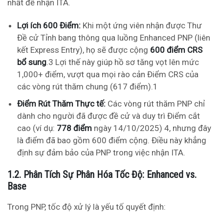
nhất để nhận ITA.
Lợi ích 600 Điểm:
Khi một ứng viên nhận được Thư
Đề cử Tỉnh bang thông qua luồng Enhanced PNP (liên
kết Express Entry), họ sẽ được cộng
600 điểm CRS
bổ sung
.
3
Lợi thế này giúp hồ sơ tăng vọt lên mức
1,000+ điểm, vượt qua mọi rào cản Điểm CRS của
các vòng rút thăm chung (617 điểm).
1
Điểm Rút Thăm Thực tế:
Các vòng rút thăm PNP chỉ
dành cho người đã được đề cử và duy trì Điểm cắt
cao (ví dụ:
778 điểm
ngày 14/10/2025)
4
, nhưng đây
là điểm đã bao gồm 600 điểm cộng. Điều này khẳng
định sự đảm bảo của PNP trong việc nhận ITA.
1.2. Phân Tích Sự Phân Hóa Tốc Độ: Enhanced vs.
Base
Trong PNP, tốc độ xử lý là yếu tố quyết định: