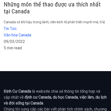
Những môn thể thao được ưa thích nhất
tại Canada
Canada có khí hậu trong lành, nền kinh tế phát triển mạnh mẽ, tỉ lệ
Tin Tức
Văn hóa Canada
09/03/2022
5 min read
Định Cư Canada
là website chia sẻ thông tin tổng hợp và
cập nhật về
định cư Canada, du học Canada, việc làm, du lịch
và đời sống tại Canada
.
Chúng tôi cung cấp các bài viết phân tích chính sách, chương