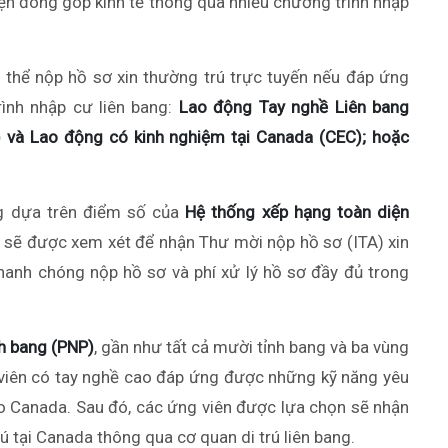
iện đóng góp kinh tế thông qua nhiều chương trình nhập
 thể nộp hồ sơ xin thường trú trực tuyến nếu đáp ứng
ình nhập cư liên bang:
Lao động Tay nghề Liên bang
 và Lao động có kinh nghiệm tại Canada (CEC); hoặc
g dựa trên điểm số của
Hệ thống xếp hạng toàn diện
 sẽ được xem xét để nhận Thư mời nộp hồ sơ (ITA) xin
anh chóng nộp hồ sơ và phí xử lý hồ sơ đầy đủ trong
h bang (PNP)
, gần như tất cả mười tỉnh bang và ba vùng
viên có tay nghề cao đáp ứng được những kỹ năng yêu
o Canada. Sau đó, các ứng viên được lựa chọn sẽ nhận
ú tại Canada thông qua cơ quan di trú liên bang.