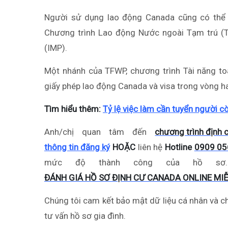
Người sử dụng lao động Canada cũng có thể 
Chương trình Lao động Nước ngoài Tạm trú (
(IMP).
Một nhánh của TFWP, chương trình Tài năng to
giấy phép lao động Canada và visa trong vòng ha
Tìm hiểu thêm:
Tỷ lệ việc làm cần tuyển người c
Anh/chị quan tâm đến
chương trình định 
thông tin đăng ký
HOẶC
liên hệ
Hotline
0909 05
mức độ thành công của hồ sơ. 
ĐÁNH GIÁ HỒ SƠ ĐỊNH CƯ CANADA ONLINE MIỄ
Chúng tôi cam kết bảo mật dữ liệu cá nhân và c
tư vấn hồ sơ gia đình.