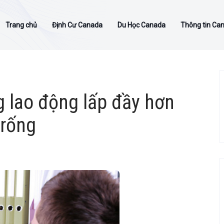
Trang chủ
Định Cư Canada
Du Học Canada
Thông tin Ca
 lao động lấp đầy hơn
trống