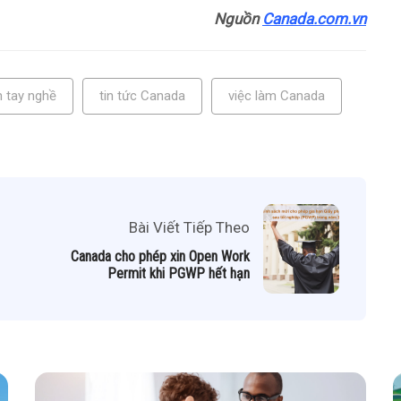
Nguồn
Canada.com.vn
 tay nghề
tin tức Canada
việc làm Canada
Bài Viết Tiếp Theo
Canada cho phép xin Open Work
Permit khi PGWP hết hạn