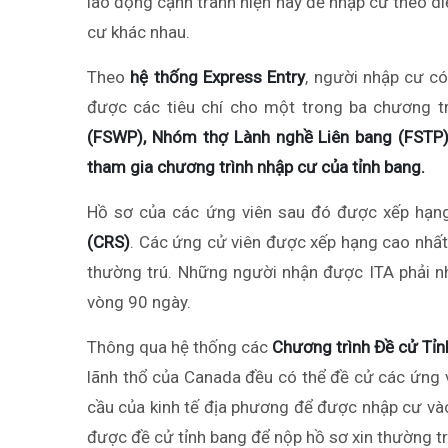
lao động cạnh tranh hiện nay để nhập cư theo d
cư khác nhau.
Theo
hệ thống Express Entry
, người nhập cư có
được các tiêu chí cho một trong ba chương tr
(FSWP), Nhóm thợ Lành nghề Liên bang (FSTP)
tham gia chương trình nhập cư của tỉnh bang.
Hồ sơ của các ứng viên sau đó được xếp hạn
(CRS)
. Các ứng cử viên được xếp hạng cao nhất
thường trú. Những người nhận được ITA phải nh
vòng 90 ngày.
Thông qua hệ thống các
Chương trình Đề cử Tỉn
lãnh thổ của Canada đều có thể đề cử các ứng 
cầu của kinh tế địa phương để được nhập cư và
được đề cử tỉnh bang để nộp hồ sơ xin thường tr