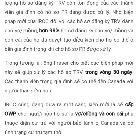
lượng
hồ sơ đăng ký TRV còn tồn đọng của các thành
viên gia đình có hồ sơ PR đang được xử lý.
Nhờ b
iện
pháp mới của IRCC đối với các hồ sơ đăng ký TRV dành
cho vợ/chồng
,
hơn 98%
hồ sơ đăng ký cho vợ/chồng và
con cái của họ đã duyệt
tạo điều kiện cho
họ có thể ở
bên gia đình trong khi chờ hồ sơ PR được xử lý.
Trong tương lai,
ông
Fraser cho biết
các
biện pháp mới
này
sẽ giúp
xử lý các hồ sơ TRV
trong vòng 30 ngày
.
Các thành viên trong gia đình sẽ có thể đến Canada
với
người thân sớm hơn.
IRCC cũng đang đưa ra một sáng kiến ​​mới
là
sẽ
cấp
OWP
cho người nộp hồ sơ là
vợ/chồng và con cái
phụ
thuộc diện cư trú với người bảo lãnh ở Canada và có
tình trạng cư trú tạm thời.