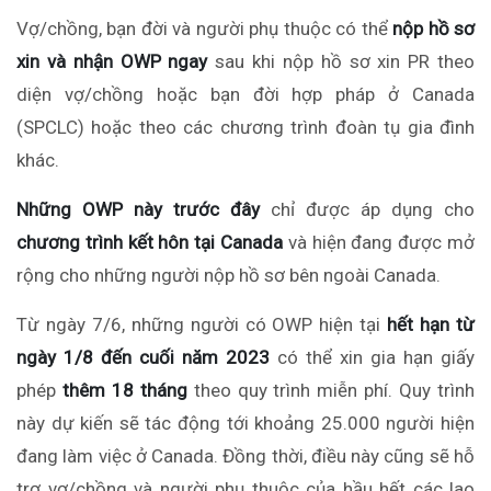
Vợ/chồng, bạn đời và người phụ thuộc có thể
nộp hồ sơ
xin và nhận OWP ngay
sau khi nộp hồ sơ xin PR theo
diện vợ/chồng hoặc bạn đời hợp pháp ở Canada
(SPCLC) hoặc theo các chương trình đoàn tụ gia đình
khác.
Những OWP này trước đây
chỉ được áp dụng cho
chương trình kết hôn tại Canada
và hiện đang được mở
rộng cho những người nộp hồ sơ bên ngoài Canada.
T
ừ ngày 7
/
6, những người có OWP hiện tại
hết hạn từ
ngày 1/8
đến cuối năm 2023
có thể xin gia hạn giấy
phép
thêm 18 tháng
theo quy trình miễn phí. Quy trình
này dự kiến sẽ tác động
tới
khoảng 25.000 người hiện
đang
làm việc
ở Canada. Đồng thời, điều này
cũng
sẽ hỗ
trợ vợ/chồng và người phụ thuộc của hầu hết
các
lao